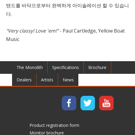
탠드를 바닥으로부터 완벽하게 아이솔레이션 할 수 있습니
다.
"Very classy! Love 'em!"
- Paul Cartledge, Yellow Boat
Music
The Monolith
Specifications
Brochure
Dealers
Artists
News
Product registration form
Monitor brochure