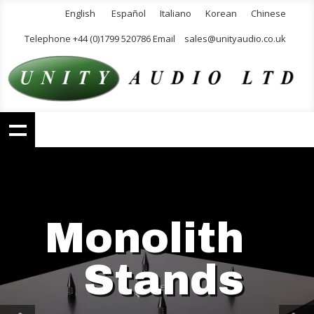
English
Español
Italiano
Korean
Chinese
Telephone +44 (0)1799 520786 Email
sales@unityaudio.co.uk
Monolith
Stands